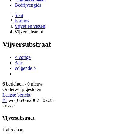
Bedrijvengids
Start
Forums
Vijver en vissen
Vijversubstraat
Vijversubstraat
< vorige
Alle
volgende >
6 berichten / 0 nieuw
Onderwerp gesloten
Laatste bericht
#1
wo, 06/06/2007 - 02:23
krissie
Vijversubstraat
Hallo daar,