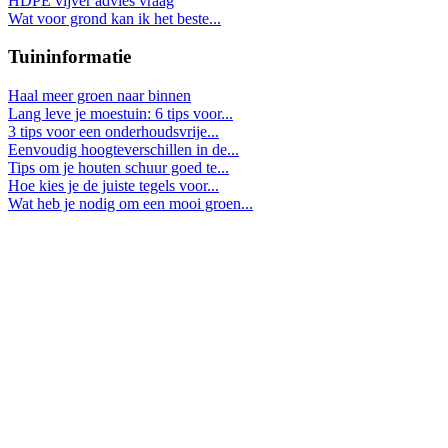
HDPE vijver advies vraag
Wat voor grond kan ik het beste...
Tuininformatie
Haal meer groen naar binnen
Lang leve je moestuin: 6 tips voor...
3 tips voor een onderhoudsvrije...
Eenvoudig hoogteverschillen in de...
Tips om je houten schuur goed te...
Hoe kies je de juiste tegels voor...
Wat heb je nodig om een mooi groen...