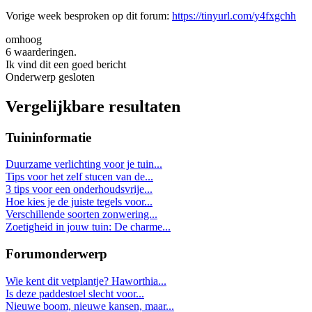
Vorige week besproken op dit forum:
https://tinyurl.com/y4fxgchh
omhoog
6 waarderingen.
Ik vind dit een goed bericht
Onderwerp gesloten
Vergelijkbare resultaten
Tuininformatie
Duurzame verlichting voor je tuin...
Tips voor het zelf stucen van de...
3 tips voor een onderhoudsvrije...
Hoe kies je de juiste tegels voor...
Verschillende soorten zonwering...
Zoetigheid in jouw tuin: De charme...
Forumonderwerp
Wie kent dit vetplantje? Haworthia...
Is deze paddestoel slecht voor...
Nieuwe boom, nieuwe kansen, maar...