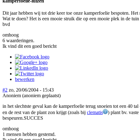
kamperfoelie-luizen
Dit jaar hebben wij tot drie keer toe onze kamperfoelie bespoten. Het 
Wat te doen? Het is een mooie struik die op een mooie plek in de tuin s
bvd
omhoog
6 waarderingen.
Ik vind dit een goed bericht
bewerken
#2
zo, 20/06/2004 - 15:43
Anoniem (anoniem geplaatst)
in het slechtste geval kan de kamperfoelie terug snoeien tot een 40 tal 
en de rest van de plant zon krijgt (zoals bij
clematis
) plant bv. vast
bespeuren.SUCCES
omhoog
1 mensen hebben gestemd.
Ik vind dit een goed bericht