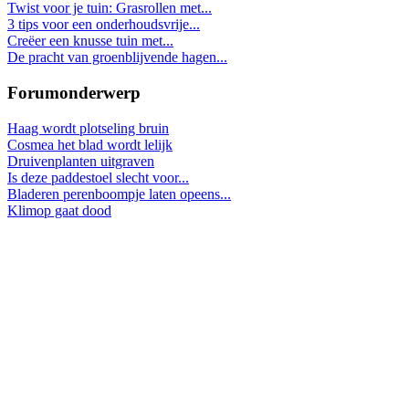
Twist voor je tuin: Grasrollen met...
3 tips voor een onderhoudsvrije...
Creëer een knusse tuin met...
De pracht van groenblijvende hagen...
Forumonderwerp
Haag wordt plotseling bruin
Cosmea het blad wordt lelijk
Druivenplanten uitgraven
Is deze paddestoel slecht voor...
Bladeren perenboompje laten opeens...
Klimop gaat dood