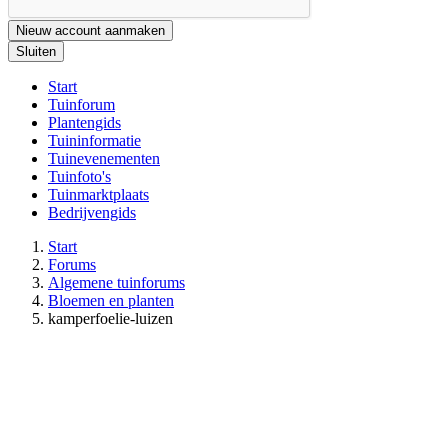
Nieuw account aanmaken
Sluiten
Start
Tuinforum
Plantengids
Tuininformatie
Tuinevenementen
Tuinfoto's
Tuinmarktplaats
Bedrijvengids
Start
Forums
Algemene tuinforums
Bloemen en planten
kamperfoelie-luizen