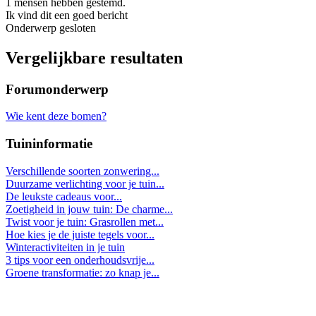
1 mensen hebben gestemd.
Ik vind dit een goed bericht
Onderwerp gesloten
Vergelijkbare resultaten
Forumonderwerp
Wie kent deze bomen?
Tuininformatie
Verschillende soorten zonwering...
Duurzame verlichting voor je tuin...
De leukste cadeaus voor...
Zoetigheid in jouw tuin: De charme...
Twist voor je tuin: Grasrollen met...
Hoe kies je de juiste tegels voor...
Winteractiviteiten in je tuin
3 tips voor een onderhoudsvrije...
Groene transformatie: zo knap je...