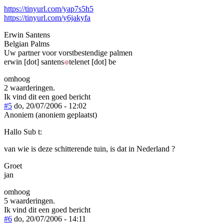
https://tinyurl.com/yap7s5h5
https://tinyurl.com/y6jakyfa
Erwin Santens
Belgian Palms
Uw partner voor vorstbestendige palmen
erwin
[dot]
santens
telenet
[dot]
be
omhoog
2 waarderingen.
Ik vind dit een goed bericht
#5
do, 20/07/2006 - 12:02
Anoniem (anoniem geplaatst)
Hallo Sub t:
van wie is deze schitterende tuin, is dat in Nederland ?
Groet
jan
omhoog
5 waarderingen.
Ik vind dit een goed bericht
#6
do, 20/07/2006 - 14:11