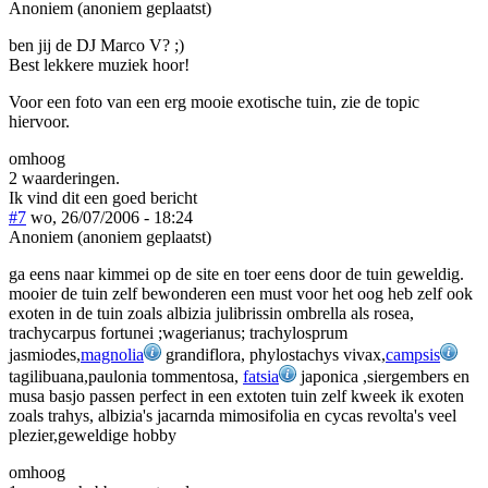
Anoniem (anoniem geplaatst)
ben jij de DJ Marco V? ;)
Best lekkere muziek hoor!
Voor een foto van een erg mooie exotische tuin, zie de topic
hiervoor.
omhoog
2 waarderingen.
Ik vind dit een goed bericht
#7
wo, 26/07/2006 - 18:24
Anoniem (anoniem geplaatst)
ga eens naar kimmei op de site en toer eens door de tuin geweldig.
mooier de tuin zelf bewonderen een must voor het oog heb zelf ook
exoten in de tuin zoals albizia julibrissin ombrella als rosea,
trachycarpus fortunei ;wagerianus; trachylosprum
jasmiodes,
magnolia
grandiflora, phylostachys vivax,
campsis
tagilibuana,paulonia tommentosa,
fatsia
japonica ,siergembers en
musa basjo passen perfect in een extoten tuin zelf kweek ik exoten
zoals trahys, albizia's jacarnda mimosifolia en cycas revolta's veel
plezier,geweldige hobby
omhoog