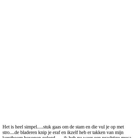
Het is heel simpel.....stuk gaas om de stam en die vul je op met
stro....de bladeren knip je eraf en ikzelf heb er takken van mijn
kerstboom bovenop gelegd.......ik heb nu weer een prachtige musa