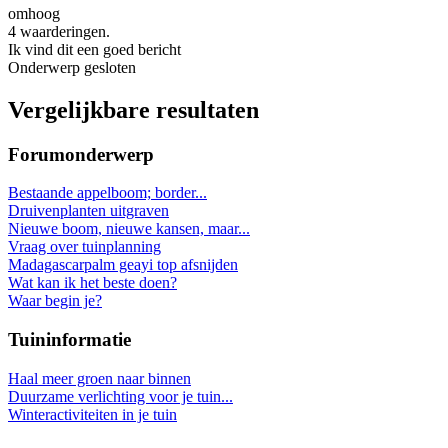
omhoog
4 waarderingen.
Ik vind dit een goed bericht
Onderwerp gesloten
Vergelijkbare resultaten
Forumonderwerp
Bestaande appelboom; border...
Druivenplanten uitgraven
Nieuwe boom, nieuwe kansen, maar...
Vraag over tuinplanning
Madagascarpalm geayi top afsnijden
Wat kan ik het beste doen?
Waar begin je?
Tuininformatie
Haal meer groen naar binnen
Duurzame verlichting voor je tuin...
Winteractiviteiten in je tuin