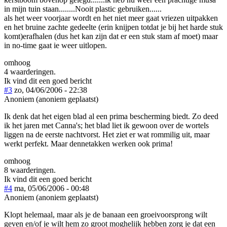
in mijn tuin staan........Nooit plastic gebruiken......
als het weer voorjaar wordt en het niet meer gaat vriezen uitpakken
en het bruine zachte gedeelte (erin knijpen totdat je bij het harde stuk
komt)erafhalen (dus het kan zijn dat er een stuk stam af moet) maar
in no-time gaat ie weer uitlopen.
omhoog
4 waarderingen.
Ik vind dit een goed bericht
#3
zo, 04/06/2006 - 22:38
Anoniem (anoniem geplaatst)
Ik denk dat het eigen blad al een prima bescherming biedt. Zo deed
ik het jaren met Canna's; het blad liet ik gewoon over de wortels
liggen na de eerste nachtvorst. Het ziet er wat rommilig uit, maar
werkt perfekt. Maar dennetakken werken ook prima!
omhoog
8 waarderingen.
Ik vind dit een goed bericht
#4
ma, 05/06/2006 - 00:48
Anoniem (anoniem geplaatst)
Klopt helemaal, maar als je de banaan een groeivoorsprong wilt
geven en/of je wilt hem zo groot moghelijk hebben zorg je dat een