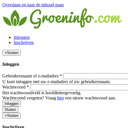
Overslaan en naar de inhoud gaan
Inloggen
Inschrijven
×
Sluiten
Inloggen
Gebruikersnaam of e-mailadres
*
U kunt inloggen met uw e-mailadres of uw gebruikersnaam.
Wachtwoord
*
Het wachtwoordveld is hoofdlettergevoelig.
Wachtwoord vergeten? Vraag
hier
een nieuw wachtwoord aan.
Inloggen
Sluiten
×
Sluiten
Inschrijven