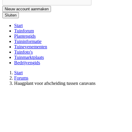
Nieuw account aanmaken
Sluiten
Start
Tuinforum
Plantengids
Tuininformatie
Tuinevenementen
Tuinfoto's
Tuinmarktplaats
Bedrijvengids
Start
Forums
Haagplant voor afscheiding tussen caravans