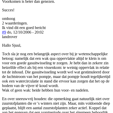
Voorkomen is beter dan genezen.
Succes!
omhoog
2 waarderingen.
Ik vind dit een goed bericht
#9
do, 12/10/2006 - 20:02
landrover
Hallo Sjuul,
Toch sla je nog een belangrijk aspect over bij je wetenschappelijke
betoog: namelijk dat een wak qua oppervlakte altijd te klein is om
voor een goede gasuitwisseling te zorgen. Je hebt dan in zekere zin
hetzelfde effect als bij een vissenkom: te weinig oppervlak in relatie
tot de inhoud. Die gasuitwisseling wordt wel wat gestimuleerd door
de luchtstroom van het pompje, maar dat pompje houdt tegelijkertijd
ook een watercirculatie in stand die ervoor kan zorgen dat het op de
bodem van de vijver té koud wordt.
Wak of geen wak: beide hebben hun voor- en nadelen.
En over sneeuwvrij houden: die opmerking gaat natuurlijk niet over
zuurstofplanten die er 's winters niet zijn. Maar, mits voldoende diep
geplaatst, blijft een aantal zuurstofplanten zeker actief. Koppel dat
aan het gegeven dat een vorstperiode over het algemeen behoorlijk