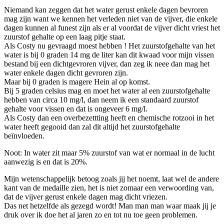
Niemand kan zeggen dat het water gerust enkele dagen bevroren
mag zijn want we kennen het verleden niet van de vijver, die enkele
dagen kunnen al funest zijn als er al voordat de vijver dicht vriest het
zuurstof gehalte op een laag pitje staat.
Als Costy nu gevraagd moest hebben ! Het zuurstofgehalte van het
water is bij 0 graden 14 mg de liter kan dit kwaad voor mijn vissen
bestand bij een dichtgevroren vijver, dan zeg ik neee dan mag het
water enkele dagen dicht gevroren zijn.
Maar bij 0 graden is magere Hein al op komst.
Bij 5 graden celsius mag en moet het water al een zuurstofgehalte
hebben van circa 10 mg/l, dan neem ik een standaard zuurstof
gehalte voor vissen en dat is ongeveer 6 mg/l.
Als Costy dan een overbezettting heeft en chemische rotzooi in het
water heeft gegooid dan zal dit altijd het zuurstofgehalte
beïnvloeden.
Noot: In water zit maar 5% zuurstof van wat er normaal in de lucht
aanwezig is en dat is 20%.
Mijn wetenschappelijk betoog zoals jij het noemt, laat wel de andere
kant van de medaille zien, het is niet zomaar een verwoording van,
dat de vijver gerust enkele dagen mag dicht vriezen.
Das net hetzelfde als gezegd wordt! Man man man waar maak jij je
druk over ik doe het al jaren zo en tot nu toe geen problemen.