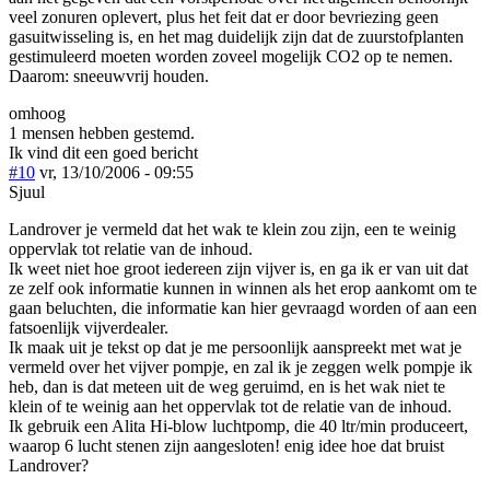
veel zonuren oplevert, plus het feit dat er door bevriezing geen
gasuitwisseling is, en het mag duidelijk zijn dat de zuurstofplanten
gestimuleerd moeten worden zoveel mogelijk CO2 op te nemen.
Daarom: sneeuwvrij houden.
omhoog
1 mensen hebben gestemd.
Ik vind dit een goed bericht
#10
vr, 13/10/2006 - 09:55
Sjuul
Landrover je vermeld dat het wak te klein zou zijn, een te weinig
oppervlak tot relatie van de inhoud.
Ik weet niet hoe groot iedereen zijn vijver is, en ga ik er van uit dat
ze zelf ook informatie kunnen in winnen als het erop aankomt om te
gaan beluchten, die informatie kan hier gevraagd worden of aan een
fatsoenlijk vijverdealer.
Ik maak uit je tekst op dat je me persoonlijk aanspreekt met wat je
vermeld over het vijver pompje, en zal ik je zeggen welk pompje ik
heb, dan is dat meteen uit de weg geruimd, en is het wak niet te
klein of te weinig aan het oppervlak tot de relatie van de inhoud.
Ik gebruik een Alita Hi-blow luchtpomp, die 40 ltr/min produceert,
waarop 6 lucht stenen zijn aangesloten! enig idee hoe dat bruist
Landrover?