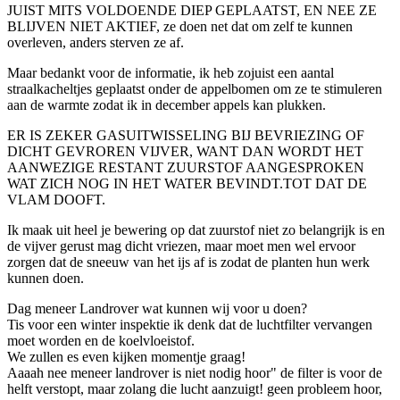
JUIST MITS VOLDOENDE DIEP GEPLAATST, EN NEE ZE
BLIJVEN NIET AKTIEF, ze doen net dat om zelf te kunnen
overleven, anders sterven ze af.
Maar bedankt voor de informatie, ik heb zojuist een aantal
straalkacheltjes geplaatst onder de appelbomen om ze te stimuleren
aan de warmte zodat ik in december appels kan plukken.
ER IS ZEKER GASUITWISSELING BIJ BEVRIEZING OF
DICHT GEVROREN VIJVER, WANT DAN WORDT HET
AANWEZIGE RESTANT ZUURSTOF AANGESPROKEN
WAT ZICH NOG IN HET WATER BEVINDT.TOT DAT DE
VLAM DOOFT.
Ik maak uit heel je bewering op dat zuurstof niet zo belangrijk is en
de vijver gerust mag dicht vriezen, maar moet men wel ervoor
zorgen dat de sneeuw van het ijs af is zodat de planten hun werk
kunnen doen.
Dag meneer Landrover wat kunnen wij voor u doen?
Tis voor een winter inspektie ik denk dat de luchtfilter vervangen
moet worden en de koelvloeistof.
We zullen es even kijken momentje graag!
Aaaah nee meneer landrover is niet nodig hoor" de filter is voor de
helft verstopt, maar zolang die lucht aanzuigt! geen probleem hoor,