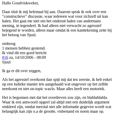
Hallo Goudviskweker,
Daar sluit ik mij helemaal bij aan. Daarom sprak ik ook over een
"constructieve" discussie, waar iedereen wat voor zichzelf uit kan
halen. Het gaat me niet om het onderuit halen van andermans
mening, in tegendeel. Ik had alleen niet verwacht zo agressief
bejegend te worden, alleen maar omdat ik een kanttekening zette bij
het betoog van Sjuul.
omhoog
1 mensen hebben gestemd.
Ik vind dit een goed bericht
#16
za, 14/10/2006 - 08:09
Sjuul
Ik ga er dit over zeggen,
Als het agressief overkomt dan spijt mij dat ten zeerste, ik heb enkel
op een ludieke manier iets aangehaald wat ongeveer op het zelfde
neerkomt en niet on-topic was/is. Maar alles heeft een motoriek.
Het is begonnen met dat het overdreven zou zijn, en blablablabla.
Waar ik een antwoord opgeef zal altijd met een duidelijk argument
omkleed zijn, omdat meestal niet alle informatie gegeven wordt wat
belangrijk kan zijn o.a de grootte, visbestand en noem maar op.