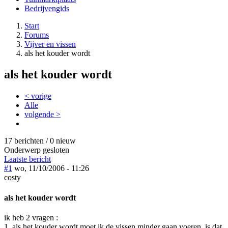
Bedrijvengids
Start
Forums
Vijver en vissen
als het kouder wordt
als het kouder wordt
< vorige
Alle
volgende >
17 berichten / 0 nieuw
Onderwerp gesloten
Laatste bericht
#1
wo, 11/10/2006 - 11:26
costy
als het kouder wordt
ik heb 2 vragen :
1. als het kouder wordt moet ik de vissen minder gaan voeren. is dat