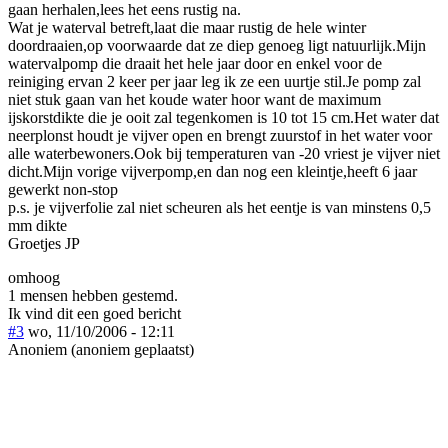
gaan herhalen,lees het eens rustig na.
Wat je waterval betreft,laat die maar rustig de hele winter
doordraaien,op voorwaarde dat ze diep genoeg ligt natuurlijk.Mijn
watervalpomp die draait het hele jaar door en enkel voor de
reiniging ervan 2 keer per jaar leg ik ze een uurtje stil.Je pomp zal
niet stuk gaan van het koude water hoor want de maximum
ijskorstdikte die je ooit zal tegenkomen is 10 tot 15 cm.Het water dat
neerplonst houdt je vijver open en brengt zuurstof in het water voor
alle waterbewoners.Ook bij temperaturen van -20 vriest je vijver niet
dicht.Mijn vorige vijverpomp,en dan nog een kleintje,heeft 6 jaar
gewerkt non-stop
p.s. je vijverfolie zal niet scheuren als het eentje is van minstens 0,5
mm dikte
Groetjes JP
omhoog
1 mensen hebben gestemd.
Ik vind dit een goed bericht
#3
wo, 11/10/2006 - 12:11
Anoniem (anoniem geplaatst)