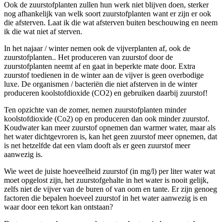
Ook de zuurstofplanten zullen hun werk niet blijven doen, sterker
nog afhankelijk van welk soort zuurstofplanten want er zijn er ook
die afsterven. Laat ik die wat afsterven buiten beschouwing en neem
ik die wat niet af sterven.
In het najaar / winter nemen ook de vijverplanten af, ook de
zuurstofplanten.. Het produceren van zuurstof door de
zuurstofplanten neemt af en gaat in beperkte mate door. Extra
zuurstof toedienen in de winter aan de vijver is geen overbodige
luxe. De organismen / bacteriën die niet afsterven in de winter
produceren koolstofdioxide (CO2) en gebruiken daarbij zuurstof!
Ten opzichte van de zomer, nemen zuurstofplanten minder
koolstofdioxide (Co2) op en produceren dan ook minder zuurstof.
Koudwater kan meer zuurstof opnemen dan warmer water, maar als
het water dichtgevroren is, kan het geen zuurstof meer opnemen, dat
is net hetzelfde dat een vlam dooft als er geen zuurstof meer
aanwezig is.
Wie weet de juiste hoeveelheid zuurstof (in mg/l) per liter water wat
moet opgelost zijn, het zuurstofgehalte in het water is nooit gelijk,
zelfs niet de vijver van de buren of van oom en tante. Er zijn genoeg
factoren die bepalen hoeveel zuurstof in het water aanwezig is en
waar door een tekort kan ontstaan?