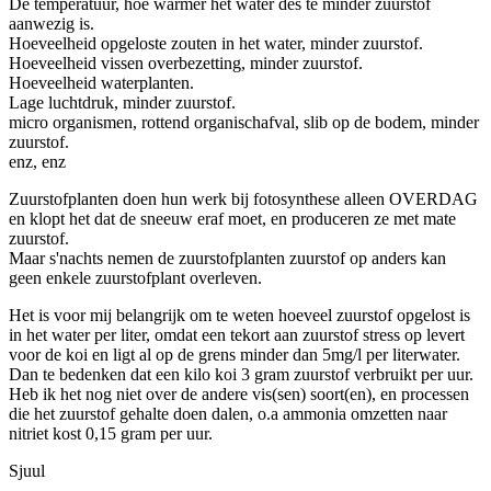
De temperatuur, hoe warmer het water des te minder zuurstof
aanwezig is.
Hoeveelheid opgeloste zouten in het water, minder zuurstof.
Hoeveelheid vissen overbezetting, minder zuurstof.
Hoeveelheid waterplanten.
Lage luchtdruk, minder zuurstof.
micro organismen, rottend organischafval, slib op de bodem, minder
zuurstof.
enz, enz
Zuurstofplanten doen hun werk bij fotosynthese alleen OVERDAG
en klopt het dat de sneeuw eraf moet, en produceren ze met mate
zuurstof.
Maar s'nachts nemen de zuurstofplanten zuurstof op anders kan
geen enkele zuurstofplant overleven.
Het is voor mij belangrijk om te weten hoeveel zuurstof opgelost is
in het water per liter, omdat een tekort aan zuurstof stress op levert
voor de koi en ligt al op de grens minder dan 5mg/l per literwater.
Dan te bedenken dat een kilo koi 3 gram zuurstof verbruikt per uur.
Heb ik het nog niet over de andere vis(sen) soort(en), en processen
die het zuurstof gehalte doen dalen, o.a ammonia omzetten naar
nitriet kost 0,15 gram per uur.
Sjuul