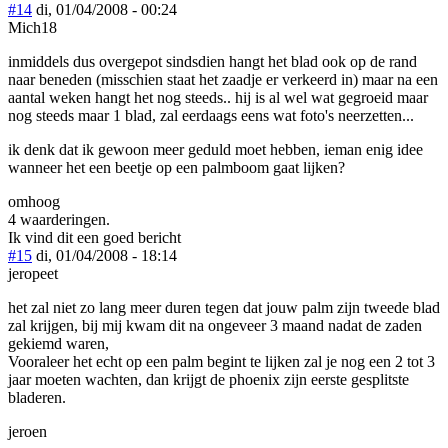
#14
di, 01/04/2008 - 00:24
Mich18
inmiddels dus overgepot sindsdien hangt het blad ook op de rand
naar beneden (misschien staat het zaadje er verkeerd in) maar na een
aantal weken hangt het nog steeds.. hij is al wel wat gegroeid maar
nog steeds maar 1 blad, zal eerdaags eens wat foto's neerzetten...
ik denk dat ik gewoon meer geduld moet hebben, ieman enig idee
wanneer het een beetje op een palmboom gaat lijken?
omhoog
4 waarderingen.
Ik vind dit een goed bericht
#15
di, 01/04/2008 - 18:14
jeropeet
het zal niet zo lang meer duren tegen dat jouw palm zijn tweede blad
zal krijgen, bij mij kwam dit na ongeveer 3 maand nadat de zaden
gekiemd waren,
Vooraleer het echt op een palm begint te lijken zal je nog een 2 tot 3
jaar moeten wachten, dan krijgt de phoenix zijn eerste gesplitste
bladeren.
jeroen