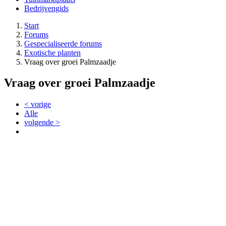
Bedrijvengids
Start
Forums
Gespecialiseerde forums
Exotische planten
Vraag over groei Palmzaadje
Vraag over groei Palmzaadje
< vorige
Alle
volgende >