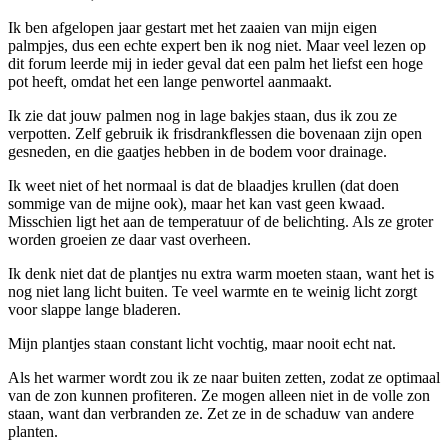
Ik ben afgelopen jaar gestart met het zaaien van mijn eigen
palmpjes, dus een echte expert ben ik nog niet. Maar veel lezen op
dit forum leerde mij in ieder geval dat een palm het liefst een hoge
pot heeft, omdat het een lange penwortel aanmaakt.
Ik zie dat jouw palmen nog in lage bakjes staan, dus ik zou ze
verpotten. Zelf gebruik ik frisdrankflessen die bovenaan zijn open
gesneden, en die gaatjes hebben in de bodem voor drainage.
Ik weet niet of het normaal is dat de blaadjes krullen (dat doen
sommige van de mijne ook), maar het kan vast geen kwaad.
Misschien ligt het aan de temperatuur of de belichting. Als ze groter
worden groeien ze daar vast overheen.
Ik denk niet dat de plantjes nu extra warm moeten staan, want het is
nog niet lang licht buiten. Te veel warmte en te weinig licht zorgt
voor slappe lange bladeren.
Mijn plantjes staan constant licht vochtig, maar nooit echt nat.
Als het warmer wordt zou ik ze naar buiten zetten, zodat ze optimaal
van de zon kunnen profiteren. Ze mogen alleen niet in de volle zon
staan, want dan verbranden ze. Zet ze in de schaduw van andere
planten.