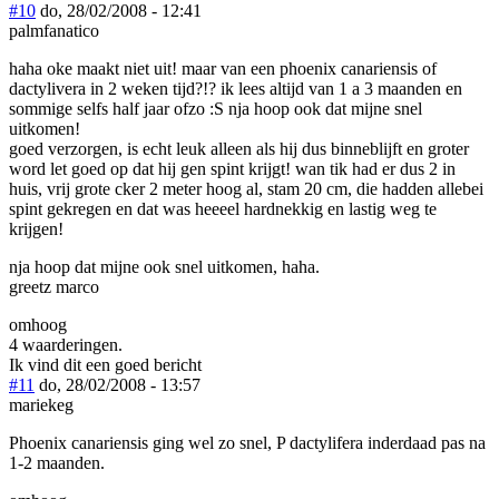
#10
do, 28/02/2008 - 12:41
palmfanatico
haha oke maakt niet uit! maar van een phoenix canariensis of
dactylivera in 2 weken tijd?!? ik lees altijd van 1 a 3 maanden en
sommige selfs half jaar ofzo :S nja hoop ook dat mijne snel
uitkomen!
goed verzorgen, is echt leuk alleen als hij dus binneblijft en groter
word let goed op dat hij gen spint krijgt! wan tik had er dus 2 in
huis, vrij grote cker 2 meter hoog al, stam 20 cm, die hadden allebei
spint gekregen en dat was heeeel hardnekkig en lastig weg te
krijgen!
nja hoop dat mijne ook snel uitkomen, haha.
greetz marco
omhoog
4 waarderingen.
Ik vind dit een goed bericht
#11
do, 28/02/2008 - 13:57
mariekeg
Phoenix canariensis ging wel zo snel, P dactylifera inderdaad pas na
1-2 maanden.