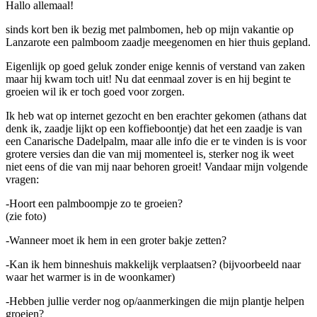
Hallo allemaal!
sinds kort ben ik bezig met palmbomen, heb op mijn vakantie op
Lanzarote een palmboom zaadje meegenomen en hier thuis gepland.
Eigenlijk op goed geluk zonder enige kennis of verstand van zaken
maar hij kwam toch uit! Nu dat eenmaal zover is en hij begint te
groeien wil ik er toch goed voor zorgen.
Ik heb wat op internet gezocht en ben erachter gekomen (athans dat
denk ik, zaadje lijkt op een koffieboontje) dat het een zaadje is van
een Canarische Dadelpalm, maar alle info die er te vinden is is voor
grotere versies dan die van mij momenteel is, sterker nog ik weet
niet eens of die van mij naar behoren groeit! Vandaar mijn volgende
vragen:
-Hoort een palmboompje zo te groeien?
(zie foto)
-Wanneer moet ik hem in een groter bakje zetten?
-Kan ik hem binneshuis makkelijk verplaatsen? (bijvoorbeeld naar
waar het warmer is in de woonkamer)
-Hebben jullie verder nog op/aanmerkingen die mijn plantje helpen
groeien?