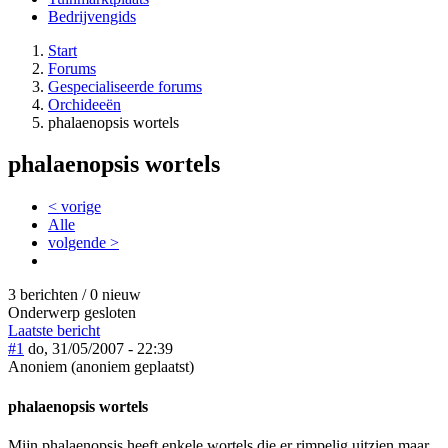
Bedrijvengids
Start
Forums
Gespecialiseerde forums
Orchideeën
phalaenopsis wortels
phalaenopsis wortels
< vorige
Alle
volgende >
3 berichten / 0 nieuw
Onderwerp gesloten
Laatste bericht
#1
do, 31/05/2007 - 22:39
Anoniem (anoniem geplaatst)
phalaenopsis wortels
Mijn phalaenopsis heeft enkele wortels die er rimpelig uitzien maar