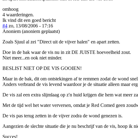
omhoog
4 waarderingen.
Ik vind dit een goed bericht
#4
zo, 13/08/2006 - 17:16
Anoniem (anoniem geplaatst)
Zoals Sjuul al zei "Direct uit de vijver halen" en apart zetten.
Doe in de bak waar de vis nu in zit DE JUISTE hoeveelheid zout.
Niet meer...en ook niet minder.
BESLIST NIET OP DE VIS GOOIEN!
Maar in de bak, dit om ontstekingen af te remmen zodat de wond snell
Anders verbrand de vis levend waardoor je de situatie alleen maar erg
De vis zal een extra slijmlaag op z'n huid krijgen die hem wat meer z
Met de tijd wel het water verversen, omdat je Red Comed geen zoudwa
De vis pas terug zetten in de vijver zodra de wond genezen is.
Aangezien de slechte situatie die je nu beschrijf van de vis, hoop ik niet
Succes!