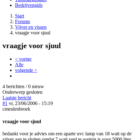
Bedrijvengids
Start
Forums
Vijver en vissen
vraagje voor sjuul
vraagje voor sjuul
< vorige
Alle
volgende >
4 berichten / 0 nieuw
Onderwerp gesloten
Laatste bericht
#1
vr, 23/06/2006 - 15:19
cmeulenbroek
vraagje voor sjuul
bedankt voor je advies om een aparte uvc lamp van 18 watt op de
vijver aan te sluiten omdat 7 watt veel te weinig is voor 5000 liter