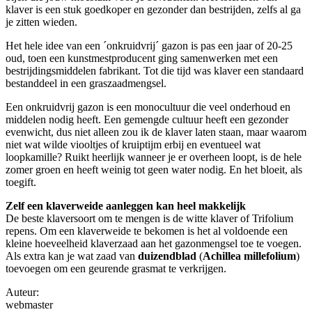
klaver is een stuk goedkoper en gezonder dan bestrijden, zelfs al ga
je zitten wieden.
Het hele idee van een ´onkruidvrij´ gazon is pas een jaar of 20-25
oud, toen een kunstmestproducent ging samenwerken met een
bestrijdingsmiddelen fabrikant. Tot die tijd was klaver een standaard
bestanddeel in een graszaadmengsel.
Een onkruidvrij gazon is een monocultuur die veel onderhoud en
middelen nodig heeft. Een gemengde cultuur heeft een gezonder
evenwicht, dus niet alleen zou ik de klaver laten staan, maar waarom
niet wat wilde viooltjes of kruiptijm erbij en eventueel wat
loopkamille? Ruikt heerlijk wanneer je er overheen loopt, is de hele
zomer groen en heeft weinig tot geen water nodig. En het bloeit, als
toegift.
Zelf een klaverweide aanleggen kan heel makkelijk
De beste klaversoort om te mengen is de witte klaver of Trifolium
repens. Om een klaverweide te bekomen is het al voldoende een
kleine hoeveelheid klaverzaad aan het gazonmengsel toe te voegen.
Als extra kan je wat zaad van
duizendblad
(
Achillea millefolium
)
toevoegen om een geurende grasmat te verkrijgen.
Auteur:
webmaster