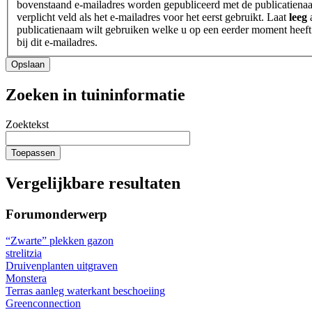
bovenstaand e-mailadres worden gepubliceerd met de publicatienaa
verplicht veld als het e-mailadres voor het eerst gebruikt. Laat
leeg
a
publicatienaam wilt gebruiken welke u op een eerder moment heeft
bij dit e-mailadres.
Heeft
Opslaan
u
een
Zoeken in tuininformatie
tuin?
Zoektekst
Toepassen
Vergelijkbare resultaten
Forumonderwerp
“Zwarte” plekken gazon
strelitzia
Druivenplanten uitgraven
Monstera
Terras aanleg waterkant beschoeiing
Greenconnection