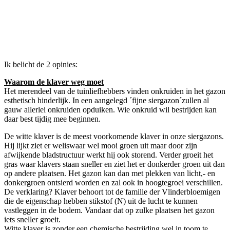
Ik belicht de 2 opinies:
Waarom de klaver weg moet
Het merendeel van de tuinliefhebbers vinden onkruiden in het gazon
esthetisch hinderlijk. In een aangelegd ´fijne siergazon´zullen al
gauw allerlei onkruiden opduiken. Wie onkruid wil bestrijden kan
daar best tijdig mee beginnen.
De witte klaver is de meest voorkomende klaver in onze siergazons.
Hij lijkt ziet er weliswaar wel mooi groen uit maar door zijn
afwijkende bladstructuur werkt hij ook storend. Verder groeit het
gras waar klavers staan sneller en ziet het er donkerder groen uit dan
op andere plaatsen. Het gazon kan dan met plekken van licht,- en
donkergroen ontsierd worden en zal ook in hoogtegroei verschillen.
De verklaring? Klaver behoort tot de familie der Vlinderbloemigen
die de eigenschap hebben stikstof (N) uit de lucht te kunnen
vastleggen in de bodem. Vandaar dat op zulke plaatsen het gazon
iets sneller groeit.
Witte klaver is zonder een chemische bestrijding wel in toom te