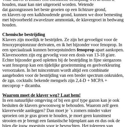
houden, maar kan niet uitgeroeid worden. Wetende
dat gazongrassen het beste groeien op een lichtzure grond,
en klavers op een kalkhoudende grond, kunnen we door bemesting
met bijvoorbeeld zwavelzure ammoniak, de klavergroei in bedwang
houden.
Chemische bestrijding
Klavers zijn moeilijk te bestrijden. Ze zijn het gevoeligst voor de
fenoxypropionzuur derivaten, en ik het bijzonder voor fenoprop. In
een speciaalzaak kunnen beroepstuinders
fenoprop
apart aankopen.
Klaversoorten zijn erg gevoelig voor een dosis van 13-18 g/are.
Echter bijzonder goed opletten bij de bestrijding in fijne siergazons
want fenoprop kan een tijdelijke groeiremming en geelverkleuring
veroorzaken. In het tuincentrum wordt altijd een combinatie
aangeboden voor de bestrijding van een breder spectrum onkruiden,
de zgn. cocktails: bekende mengsels zijn 2,4-D + MCPA +
mecoprop + dicamba.
Waarom moet de klaver weg? Laat hem!
In een natuurlijke omgeving of bij een grof type gazon kan je ook
besluiten de klavers gewoonweg te behouden. Waarom zelf geen
klaverweide aanleggen? Dan moet je ´s zomers minder vaker
sproeien om je gras groen te houden, je moet geen kunstmest
strooien en je brengt een fantastische bijenplant aan en dus ook de
bijen die jouw moestuin voor je bevruchten. Het tolereren van