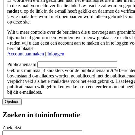
Er wordt een e-mail gezonden naar het e-mailadres die u hier invult
in de e-mail vermelde verificatie link. Uw reactie zal worden gepub
nadat
u op de link in de e-mail heeft geklikt en daarmee de verifica
Uw e-mailadres wordt niet openbaar en wordt alleen gebruikt voor 
op deze site.
Wilt u meer controle over de berichten die u toevoegt aan groeninf
bijvoorbeeld geïnformeerd worden over nieuw geplaatste reacties b
- raden wij u aan eerst een account aan te maken en in te loggen vo
bericht plaatst.
Account aanmaken
|
Inloggen
Publicatienaam
Gebruik minimaal 3 karakters voor de publicatienaam
Alle
berichte
bovenstaand e-mailadres worden gepubliceerd met de publicatienaa
verplicht veld als het e-mailadres voor het eerst gebruikt. Laat
leeg
a
publicatienaam wilt gebruiken welke u op een eerder moment heeft
bij dit e-mailadres.
Heeft
Opslaan
u
een
Zoeken in tuininformatie
tuin?
Zoektekst