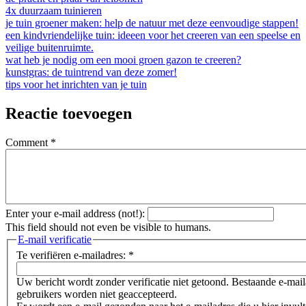
4x duurzaam tuinieren
je tuin groener maken: help de natuur met deze eenvoudige stappen!
een kindvriendelijke tuin: ideeen voor het creeren van een speelse en
veilige buitenruimte.
wat heb je nodig om een mooi groen gazon te creeren?
kunstgras: de tuintrend van deze zomer!
tips voor het inrichten van je tuin
Reactie toevoegen
Comment
*
Enter your e-mail address (not!):
This field should not even be visible to humans.
E-mail verificatie
Te verifiëren e-mailadres:
*
Uw bericht wordt zonder verificatie niet getoond. Bestaande e-mai
gebruikers worden niet geaccepteerd.