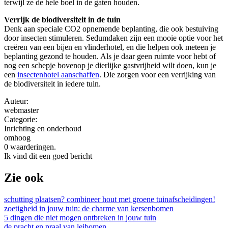
terwijl ze de hele boel in de gaten houden.
Verrijk de biodiversiteit in de tuin
Denk aan speciale CO2 opnemende beplanting, die ook bestuiving
door insecten stimuleren. Sedumdaken zijn een mooie optie voor het
creëren van een bijen en vlinderhotel, en die helpen ook meteen je
beplanting gezond te houden. Als je daar geen ruimte voor hebt of
nog een schepje bovenop je dierlijke gastvrijheid wilt doen, kun je
een
insectenhotel aanschaffen
. Die zorgen voor een verrijking van
de biodiversiteit in iedere tuin.
Auteur:
webmaster
Categorie:
Inrichting en onderhoud
omhoog
0 waarderingen.
Ik vind dit een goed bericht
Zie ook
schutting plaatsen? combineer hout met groene tuinafscheidingen!
zoetigheid in jouw tuin: de charme van kersenbomen
5 dingen die niet mogen ontbreken in jouw tuin
de pracht en praal van leibomen