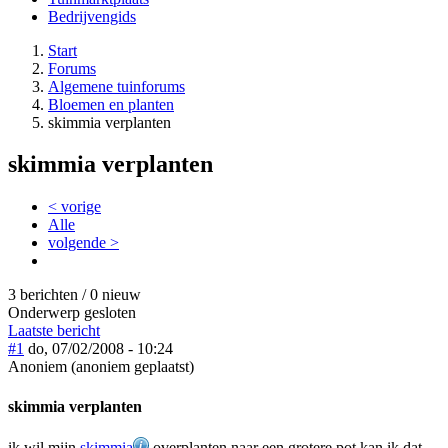
Bedrijvengids
Start
Forums
Algemene tuinforums
Bloemen en planten
skimmia verplanten
skimmia verplanten
< vorige
Alle
volgende >
3 berichten / 0 nieuw
Onderwerp gesloten
Laatste bericht
#1
do, 07/02/2008 - 10:24
Anoniem (anoniem geplaatst)
skimmia verplanten
ik wil mijn
skimmia
overplanten naar een grotere pot.kan ik dat